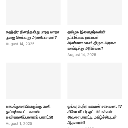
சுதந்திர தினத்தன்று பாரத மாதா
தமிழக இளைஞர்களின்
பூஜை செய்வது அவசியம் ஏன்?
நம்பிக்கை நாயகன்
அண்ணாமலை! திமுக அரசை
August 14, 2025
கண்டித்து அறிக்கை?
August 14, 2025
காவல்துறையினருக்கு பணி
ஓய்வு பெற்ற காவலர் சாதனை, 17
ஓய்வு!மாவட்ட காவல்
கிலோ மீட்டர் ஓட்டம்! மக்கள்
கண்காணிப்பாளரால் பாராட்டு!
அவரை பாராட்டி மகிழ்ச்சியுடன்
ஆரவாரம்!!
August 1, 2025