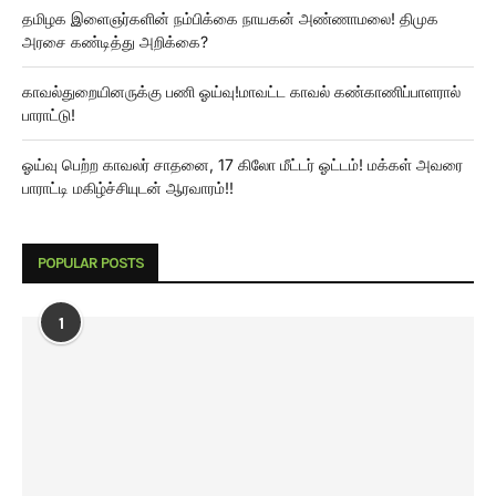
தமிழக இளைஞர்களின் நம்பிக்கை நாயகன் அண்ணாமலை! திமுக
அரசை கண்டித்து அறிக்கை?
காவல்துறையினருக்கு பணி ஓய்வு!மாவட்ட காவல் கண்காணிப்பாளரால்
பாராட்டு!
ஓய்வு பெற்ற காவலர் சாதனை, 17 கிலோ மீட்டர் ஓட்டம்! மக்கள் அவரை
பாராட்டி மகிழ்ச்சியுடன் ஆரவாரம்!!
POPULAR POSTS
1