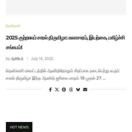
தென்காசி
2025 குற்றாலம் சாரல் திருவிழா: கலாசாரம், இயற்கை, மகிழ்ச்சி
சங்கமம்!
by
ஆசிரியர்
July 14, 2025
தென்காசி மாவட்டத்தில் ஆண்டுதோறும் சிறப்பாக நடைபெற்று வரும்
சாரல் திருவிழா இந்த ஆண்டு ஜூலை மாதம் 19 முதல் 27 …
HOT NEWS