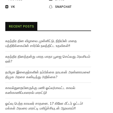
VK
SNAPCHAT
RECENT POSTS
சுதந்திர தின விழாவை முன்னிட்டு, நீதியின் பாதை
பத்திரிக்கையின் சார்பில் நலத்திட்ட உதவிகள்!!
சுதந்திர தினத்தன்று பாரத மாதா பூஜை செய்வது அவசியம்
ஏன்?
தமிழக இளைஞர்களின் நம்பிக்கை நாயகன் அண்ணாமலை!
திமுக அரசை கண்டித்து அறிக்கை?
காவல்துறையினருக்கு பணி ஓய்வு!மாவட்ட காவல்
கண்காணிப்பாளரால் பாராட்டு!
ஓய்வு பெற்ற காவலர் சாதனை, 17 கிலோ மீட்டர் ஓட்டம்!
மக்கள் அவரை பாராட்டி மகிழ்ச்சியுடன் ஆரவாரம்!!