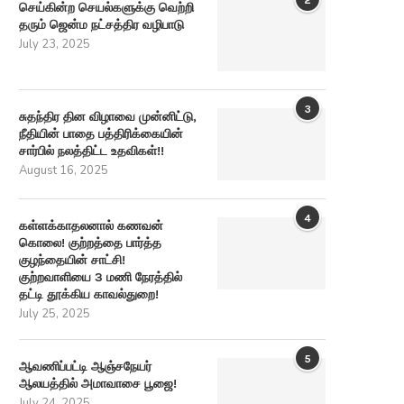
செய்கின்ற செயல்களுக்கு வெற்றி
தரும் ஜென்ம நட்சத்திர வழிபாடு
July 23, 2025
3
சுதந்திர தின விழாவை முன்னிட்டு,
நீதியின் பாதை பத்திரிக்கையின்
சார்பில் நலத்திட்ட உதவிகள்!!
August 16, 2025
4
கள்ளக்காதலனால் கணவன்
கொலை! குற்றத்தை பார்த்த
குழந்தையின் சாட்சி!
குற்றவாளியை 3 மணி நேரத்தில்
தட்டி தூக்கிய காவல்துறை!
July 25, 2025
5
ஆவணிப்பட்டி ஆஞ்சநேயர்
ஆலயத்தில் அமாவாசை பூஜை!
July 24, 2025