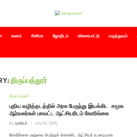
ா
உலகம்
சினிமா
ஜோதிடம்
விளையாட்டு
மருத்துவம்
RY:
திருப்பத்தூர்
திருப்பத்தூர்
புதிய வழித்தடத்தில் அரசு பேருந்து இயக்கிட சமூக
ஆர்வலர்கள் மாவட்ட ஆட்சியரிடம் கோரிக்கை
by
ஆசிரியர்
July 15, 2025
கோரிக்கை மனுவை பெற்றுக் கொண்ட ஆட்சியர் உடனடியாக