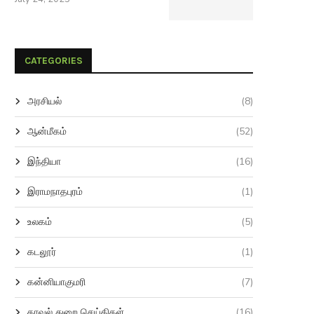
CATEGORIES
அரசியல்
(8)
ஆன்மீகம்
(52)
இந்தியா
(16)
இராமநாதபுரம்
(1)
உலகம்
(5)
கடலூர்
(1)
கன்னியாகுமரி
(7)
காவல் துறை செய்திகள்
(16)