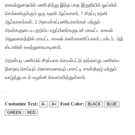
காவல்துறையில் பணிபுரிந்து இந்த மாத இறுதியில் ஓய்வில்
செல்லவிருக்கும் ஒரு உதவி ஆய்வாளர், 7 சிறப்பு உதவி
ஆய்வாளர்கள், 2 அமைச்சுப்பணியாளர்கள் மற்றும்
அவர்களுடைய குடும்ப உறுப்பினர்களுடன் மாவட்ட காவல்
அலுவலகத்தில் மாவட்ட காவல் கண்காணிப்பாளர் டாக்டர். ஆர்.
ஸ்டாலின் கலந்துரையாடினார்.
அதன்படி பணியில் சிறப்பாக செயல்பட்டு தங்களது பணியை
நிறைவு செய்யும் அனைவரையும் பாராட்டி சான்றிதழ் மற்றும்
வாழ்த்து மடல் வழங்கி கௌரவித்துள்ளார்.
.
Customize Text:
Font Color:
A-
A+
BLACK
BLUE
GREEN
RED