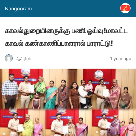
Nangooram
காவல்துறையினருக்கு பணி ஓய்வு!மாவட்ட
காவல் கண்காணிப்பாளரால் பாராட்டு!
ஆசிரியர்
1 year ago