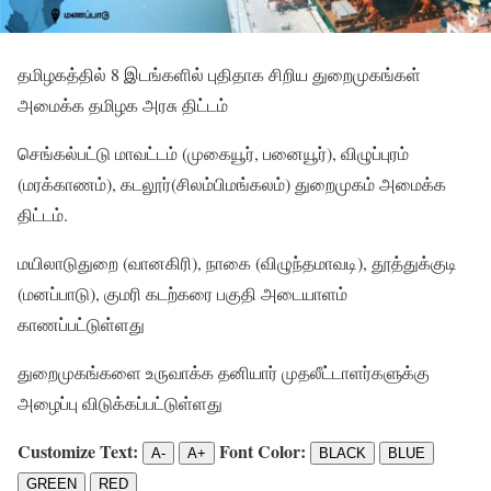
தமிழகத்தில் 8 இடங்களில் புதிதாக சிறிய துறைமுகங்கள்
அமைக்க தமிழக அரசு திட்டம்
செங்கல்பட்டு மாவட்டம் (முகையூர், பனையூர்), விழுப்புரம்
(மரக்காணம்), கடலூர்(சிலம்பிமங்கலம்) துறைமுகம் அமைக்க
திட்டம்.
மயிலாடுதுறை (வானகிரி), நாகை (விழுந்தமாவடி), தூத்துக்குடி
(மனப்பாடு), குமரி கடற்கரை பகுதி அடையாளம்
காணப்பட்டுள்ளது
துறைமுகங்களை உருவாக்க தனியார் முதலீட்டாளர்களுக்கு
அழைப்பு விடுக்கப்பட்டுள்ளது
Customize Text:
Font Color:
A-
A+
BLACK
BLUE
GREEN
RED