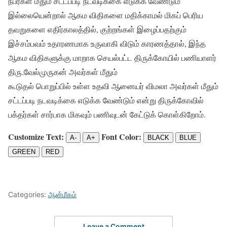
நபர்கள் மீதும் சட்டப்படி நடவடிக்கை எடுக்க வேண்டும்
இல்லையென்றால் ஆகம விதிகளை மதிக்காமல் மிகப் பெரிய
தவறுகளை எதிர்காலத்தில், குற்றங்கள் இழைப்பதற்கும்
இச்சம்பவம் உதாரணமாக உருவாகி விடும் காரணத்தால், இந்த
ஆகம விதிகளுக்கு மாறாக செயல்பட்ட திருக்கோயில் பணியாளர்
திரு.வேல்முருகன் அவர்கள் மீதும்
கூடுதல் பொறுப்பில் உள்ள உதவி ஆனையர் விமலா அவர்கள் மீதும்
சட்டப்படி நடவடிக்கை எடுக்க வேண்டும் என்று திருக்கோவில்
பக்தர்கள் சார்பாக மிகவும் பணிவுடன் கேட்டுக் கொள்கிறோம்.
Customize Text:
Font Color:
A-
A+
BLACK
BLUE
GREEN
RED
Categories:
ஆன்மீகம்
Leave a Comment