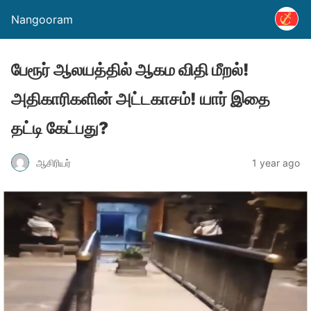
Nangooram
பேரூர் ஆலயத்தில் ஆகம விதி மீறல்!
அதிகாரிகளின் அட்டகாசம்! யார் இதை
தட்டி கேட்பது?
ஆசிரியர்
1 year ago