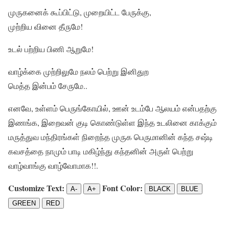
முருகனைக் கூப்பிட்டு, முறையிட்ட பேருக்கு,
முற்றிய வினை தீருமே!
உடல் பற்றிய பிணி ஆறுமே!
வாழ்க்கை முற்றிலுமே நலம் பெற்று இனிதுற
மெத்த இன்பம் சேருமே..
எனவே, உள்ளம் பெருங்கோயில், ஊன் உடம்பே ஆலயம் என்பதற்கு
இணங்க, இறைவன் குடி கொண்டுள்ள இந்த உடலினை காக்கும்
மருத்துவ மந்திரங்கள் நிறைந்த முருக பெருமானின் கந்த சஷ்டி
கவசத்தை நாமும் பாடி மகிழ்ந்து கந்தனின் அருள் பெற்று
வாழ்வாங்கு வாழ்வோமாக!!.
Customize Text:
Font Color:
A-
A+
BLACK
BLUE
GREEN
RED